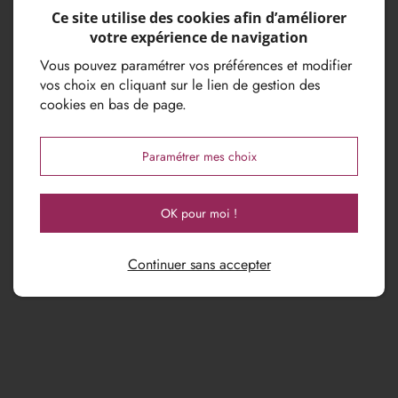
du serveur web. Pour plus d'informations sur le
Ce site utilise des cookies afin d’améliorer
traitement de vos données et l'exercice de vos droits,
votre expérience de navigation
reportez-vous à notre
politique de confidentialité
.
Vous pouvez paramétrer vos préférences et modifier
* Les informations nécessaires au traitement de votre
vos choix en cliquant sur le lien de gestion des
demande sont marquées par un astérisque.
cookies en bas de page.
Paramétrer mes choix
Envoyer
OK pour moi !
Continuer sans accepter