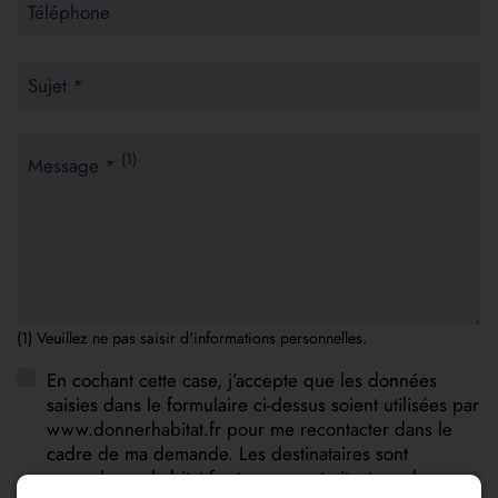
Téléphone
Sujet *
(1)
Message *
(1) Veuillez ne pas saisir d'informations personnelles.
En cochant cette case, j’accepte que les données
saisies dans le formulaire ci-dessus soient utilisées par
www.donnerhabitat.fr pour me recontacter dans le
cadre de ma demande. Les destinataires sont
www.donnerhabitat.fr et son sous-traitant en charge