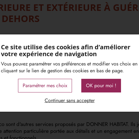
RIEURE ET EXTÉRIEURE À GUÉ
 DEHORS
Ce site utilise des cookies afin d’améliorer
votre expérience de navigation
 de travaux de rénovation et d'aménagement. Située à Guérign
eure constitue un domaine clé pour l'entreprise. Grâce à une ap
Vous pouvez paramétrer vos préférences et modifier vos choix en
 des clients.
cliquant sur le lien de gestion des cookies en bas de page.
galement pris au sérieux par DONNER HABITAT. En identifiant r
Paramétrer mes choix
OK pour moi !
é des toits.
che d'amélioration continue du confort des habitations. Par aill
Continuer sans accepter
ts, ces interventions contribuent non seulement à améliorer l'ap
aco sont d'autres services proposés par DONNER HABITAT. Ils jo
 attention particulière portée aux détails et un engagement enve
s et fonctionnels.